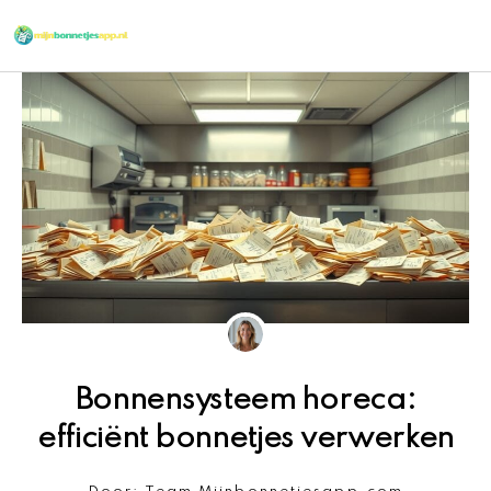
Ga
naar
de
inhoud
Bonnensysteem horeca:
efficiënt bonnetjes verwerken