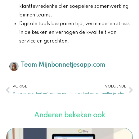
klanttevredenheid en soepelere samenwerking
binnen teams.
Digitale tools besparen tijd, verminderen stress
in de keuken en verhogen de kwaliteit van
service en gerechten.
Team Mijnbonnetjesapp.com
Vorige
Vo
VORIGE
VOLGENDE
Minox scan en herken: functies en toepassingen
Scan en herkennen: sneller je administratie doen
Anderen bekeken ook