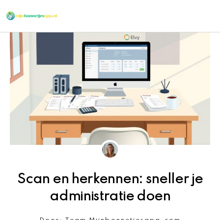
Ga
naar
de
inhoud
Scan en herkennen: sneller je
administratie doen