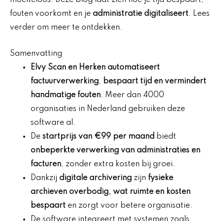
moeiteloos. Deze blog laat zien hoe je tijd bespaart,
fouten voorkomt en je
administratie digitaliseert
. Lees
verder om meer te ontdekken.
Samenvatting
Elvy Scan en Herken automatiseert
factuurverwerking
,
bespaart tijd en vermindert
handmatige fouten
. Meer dan 4000
organisaties in Nederland gebruiken deze
software al.
De
startprijs van €99 per maand
biedt
onbeperkte verwerking van administraties en
facturen
, zonder extra kosten bij groei.
Dankzij
digitale archivering
zijn
fysieke
archieven overbodig, wat ruimte en kosten
bespaart
en zorgt voor betere organisatie.
De software integreert met systemen zoals