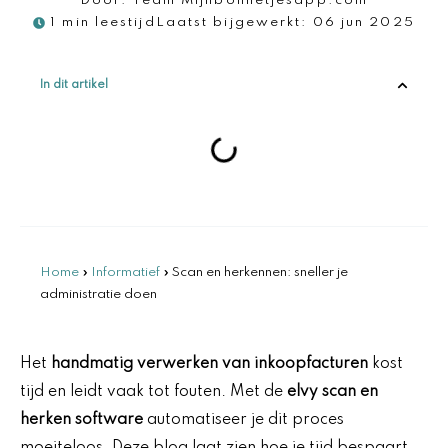
Door:
Team Mijnbonnetjesapp.com
1 min leestijd
Laatst bijgewerkt:
06 jun 2025
In dit artikel
Home
»
Informatief
»
Scan en herkennen: sneller je
administratie doen
Het
handmatig verwerken van inkoopfacturen
kost
tijd en leidt vaak tot fouten. Met de
elvy scan en
herken software
automatiseer je dit proces