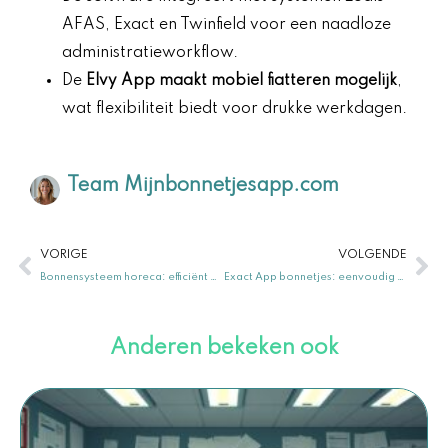
AFAS, Exact en Twinfield voor een naadloze
administratieworkflow.
De
Elvy App maakt mobiel fiatteren mogelijk
,
wat flexibiliteit biedt voor drukke werkdagen.
Team Mijnbonnetjesapp.com
Vorige
Vo
VORIGE
VOLGENDE
Bonnensysteem horeca: efficiënt bonnetjes verwerken
Exact App bonnetjes: eenvoudig scannen en boeken
Anderen bekeken ook