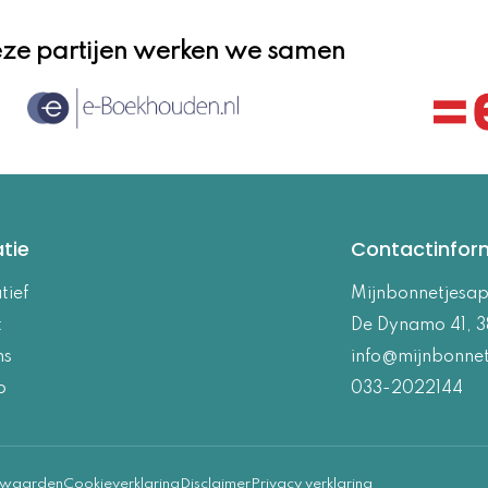
ze partijen werken we samen
tie
Contactinfor
tief
Mijnbonnetjesa
t
De Dynamo 41, 3
ns
info@mijnbonne
p
033-2022144
rwaarden
Cookieverklaring
Disclaimer
Privacy verklaring