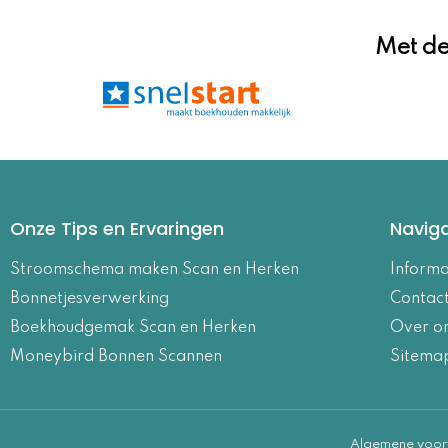
Met de
Onze Tips en Ervaringen
Naviga
Stroomschema maken Scan en Herken
Informa
Bonnetjesverwerking
Contac
Boekhoudgemak Scan en Herken
Over o
Moneybird Bonnen Scannen
Sitema
Algemene voo