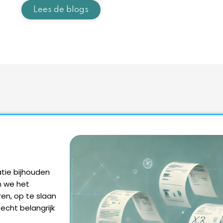
Lees de blogs
atie bijhouden
n we het
en, op te slaan
echt belangrijk