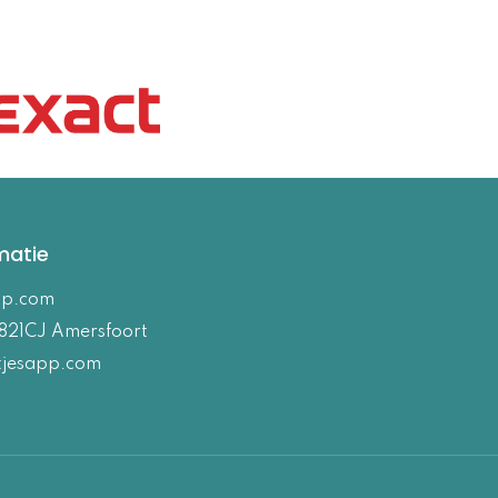
matie
pp.com
821CJ Amersfoort
tjesapp.com