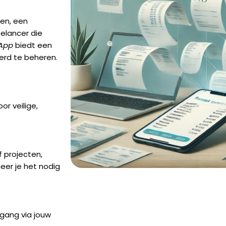
den, een
eelancer die
 App
biedt een
erd te beheren.
or veilige,
 projecten,
neer je het nodig
egang via jouw