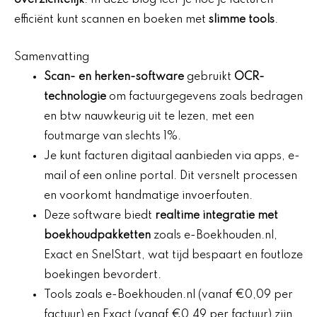
overzichtelijk
. In deze blog leer je hoe je facturen
efficiënt kunt scannen en boeken met
slimme tools
.
Samenvatting
Scan- en herken-software
gebruikt
OCR-
technologie
om factuurgegevens zoals bedragen
en btw nauwkeurig uit te lezen, met een
foutmarge van slechts 1%.
Je kunt facturen digitaal aanbieden via apps, e-
mail of een online portal. Dit versnelt processen
en voorkomt handmatige invoerfouten.
Deze software biedt
realtime integratie met
boekhoudpakketten
zoals e-Boekhouden.nl,
Exact en SnelStart, wat tijd bespaart en foutloze
boekingen bevordert.
Tools zoals e-Boekhouden.nl (vanaf €0,09 per
factuur) en Exact (vanaf €0,49 per factuur) zijn