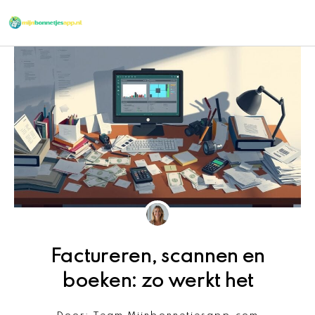
Ga
naar
de
inhoud
Factureren, scannen en
boeken: zo werkt het