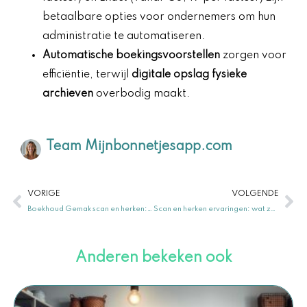
betaalbare opties voor ondernemers om hun
administratie te automatiseren.
Automatische boekingsvoorstellen
zorgen voor
efficiëntie, terwijl
digitale opslag fysieke
archieven
overbodig maakt.
Team Mijnbonnetjesapp.com
Vorige
Vo
VORIGE
VOLGENDE
Boekhoud Gemak scan en herken: efficiënt boekhouden
Scan en herken ervaringen: wat zeggen gebruikers
Anderen bekeken ook