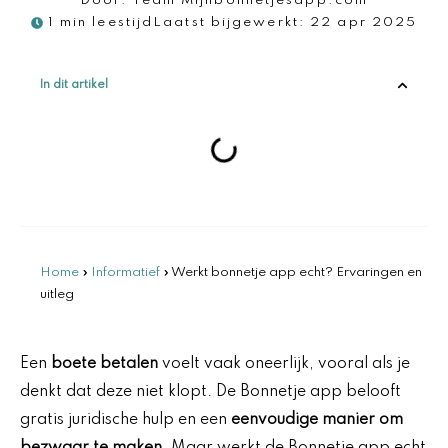
Door:
Team Mijnbonnetjesapp.com
1 min leestijd
Laatst bijgewerkt:
22 apr 2025
In dit artikel
Home
»
Informatief
»
Werkt bonnetje app echt? Ervaringen en
uitleg
Een
boete betalen
voelt vaak oneerlijk, vooral als je
denkt dat deze niet klopt. De Bonnetje app belooft
gratis juridische hulp en een
eenvoudige manier om