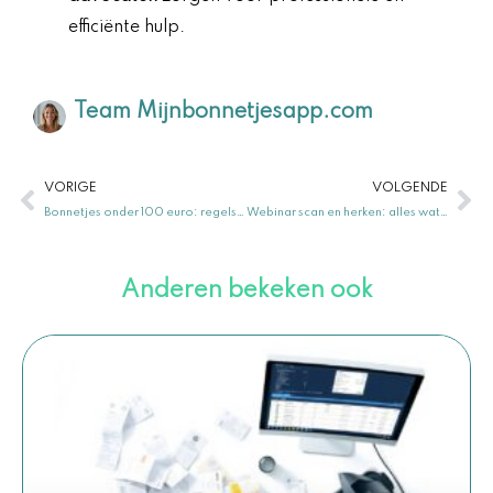
efficiënte hulp.
Team Mijnbonnetjesapp.com
Vorige
Vo
VORIGE
VOLGENDE
Bonnetjes onder 100 euro: regels en btw uitleg
Webinar scan en herken: alles wat je moet weten
Anderen bekeken ook