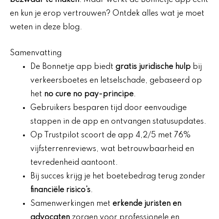
bezwaar te maken
. Maar werkt de Bonnetje app echt
en kun je erop vertrouwen? Ontdek alles wat je moet
weten in deze blog.
Samenvatting
De Bonnetje app biedt
gratis juridische hulp
bij
verkeersboetes en letselschade, gebaseerd op
het
no cure no pay-principe
.
Gebruikers besparen tijd door eenvoudige
stappen in de app en ontvangen statusupdates.
Op Trustpilot scoort de app 4,2/5 met 76%
vijfsterrenreviews, wat betrouwbaarheid en
tevredenheid aantoont.
Bij succes krijg je het boetebedrag terug zonder
financiële risico’s
.
Samenwerkingen met
erkende juristen en
advocaten
zorgen voor professionele en