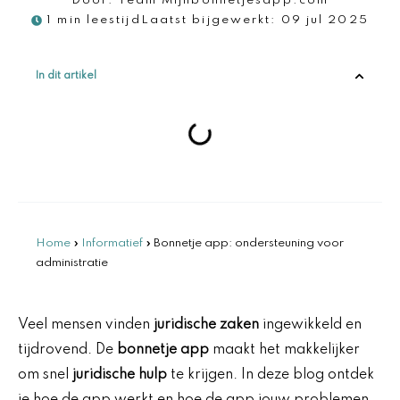
Door:
Team Mijnbonnetjesapp.com
1 min leestijd
Laatst bijgewerkt:
09 jul 2025
In dit artikel
Home
»
Informatief
»
Bonnetje app: ondersteuning voor
administratie
Veel mensen vinden
juridische zaken
ingewikkeld en
tijdrovend. De
bonnetje app
maakt het makkelijker
om snel
juridische hulp
te krijgen. In deze blog ontdek