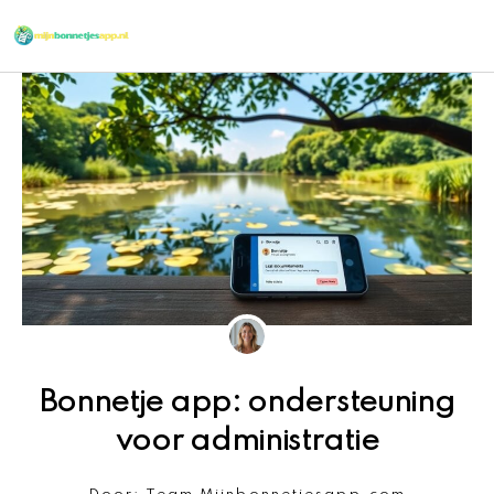
Ga
naar
de
inhoud
Bonnetje app: ondersteuning
voor administratie