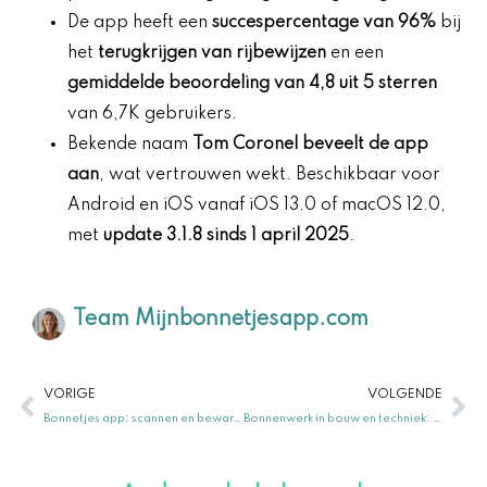
De app heeft een
succespercentage van 96%
bij
het
terugkrijgen van rijbewijzen
en een
gemiddelde beoordeling van 4,8 uit 5 sterren
van 6,7K gebruikers.
Bekende naam
Tom Coronel beveelt de app
aan
, wat vertrouwen wekt. Beschikbaar voor
Android en iOS vanaf iOS 13.0 of macOS 12.0,
met
update 3.1.8 sinds 1 april 2025
.
Team Mijnbonnetjesapp.com
Vorige
Vo
VORIGE
VOLGENDE
Bonnetjes app: scannen en bewaren eenvoudig
Bonnenwerk in bouw en techniek: uitleg