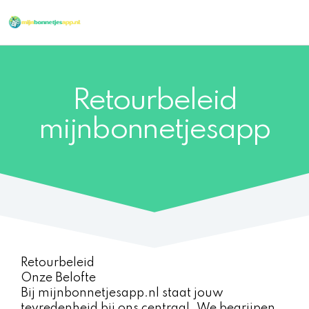
Ga
naar
de
inhoud
Retourbeleid
mijnbonnetjesapp
Retourbeleid
Onze Belofte
Bij mijnbonnetjesapp.nl staat jouw
tevredenheid bij ons centraal. We begrijpen